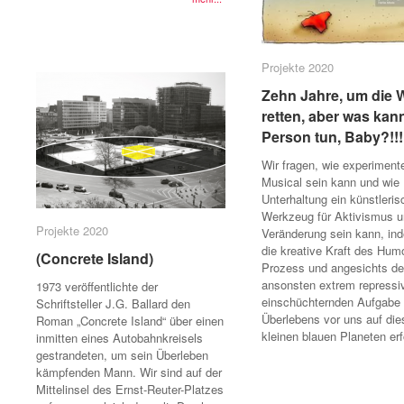
Projekte 2020
Projekte 2020
Zehn Jahre, um die W
Zehn Jahre, um die W
retten, aber was kan
retten, aber was kan
Person tun, Baby?!!!!
Person tun, Baby?!!!!
Wir fragen, wie experimente
Musical sein kann und wie
Unterhaltung ein künstleri
Werkzeug für Aktivismus 
Projekte 2020
Projekte 2020
Veränderung sein kann, in
die kreative Kraft des Hum
(Concrete Island)
(Concrete Island)
Prozess und angesichts de
ansonsten extrem repressi
1973 veröffentlichte der
einschüchternden Aufgabe
Schriftsteller J.G. Ballard den
Überlebens vor uns auf di
Roman „Concrete Island“ über einen
kleinen blauen Planeten er
inmitten eines Autobahnkreisels
gestrandeten, um sein Überleben
kämpfenden Mann. Wir sind auf der
Mittelinsel des Ernst-Reuter-Platzes