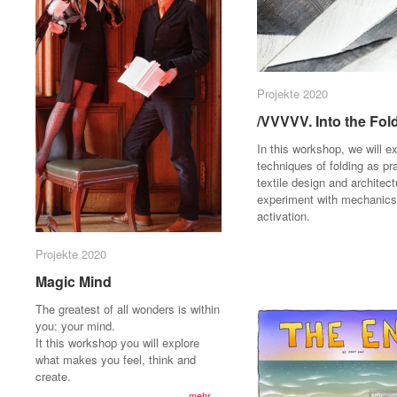
Projekte 2020
Projekte 2020
/VVVVV. Into the Fol
/VVVVV. Into the Fol
In this workshop, we will e
techniques of folding as pr
textile design and architect
experiment with mechanics
activation.
Projekte 2020
Projekte 2020
Magic Mind
Magic Mind
The greatest of all wonders is within
you: your mind.
It this workshop you will explore
what makes you feel, think and
create.
mehr...