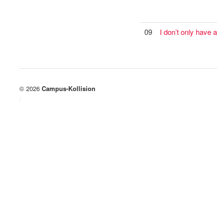
09
I don’t only have 
© 2026
Campus-Kollision
/