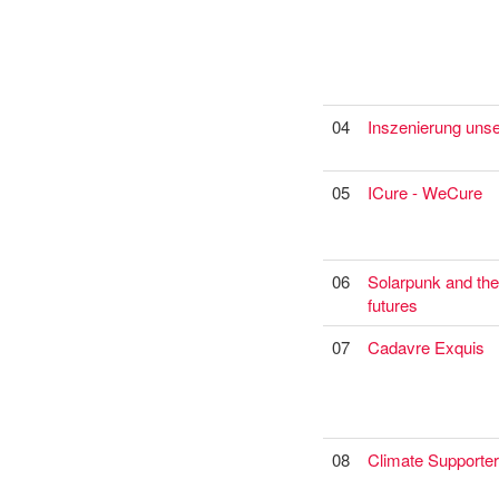
04
Inszenierung uns
05
ICure - WeCure
06
Solarpunk and the
futures
07
Cadavre Exquis
08
Climate Supporter