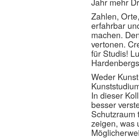
Jahr mehr Dr
Zahlen, Orte
erfahrbar un
machen. Den
vertonen. Cr
für Studis! L
Hardenbergst
Weder Kunst 
Kunststudium 
In dieser Ko
besser verst
Schutzraum t
zeigen, was 
Möglicherwei