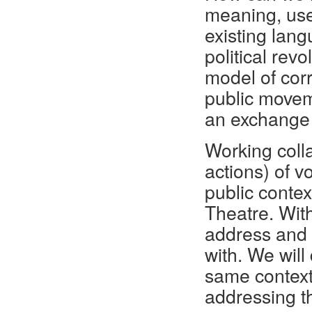
meaning, use
existing lang
political rev
model of cor
public moveme
an exchange 
Working coll
actions) of v
public conte
Theatre. Wit
address and 
with. We wil
same context
addressing t