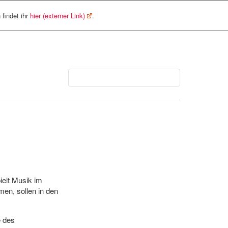
 findet ihr
hier (externer Link)
.
elt Musik im
en, sollen in den
e des