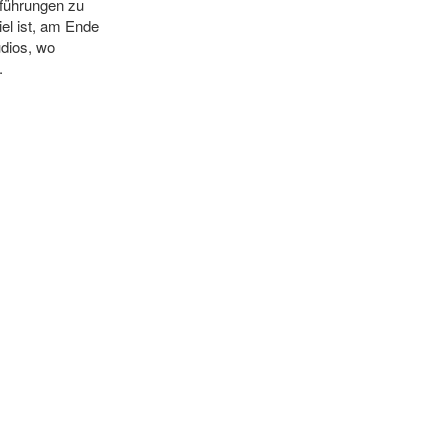
führungen zu
el ist, am Ende
udios, wo
.