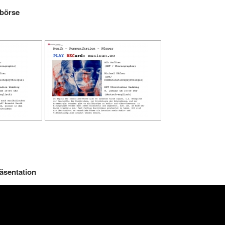
tbörse
äsentation