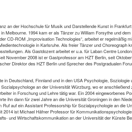
anz an der Hochschule für Musik und Darstellende Kunst in Frankfurt
l in Melbourne. 1994 kam er als Tänzer zu William Forsythe und dem B
an der CD-ROM „Improvisation Technologies“, arbeitet er regelmäßig
edientechnologie in Karlsruhe. Als freier Tänzer und Choreograph kre
usstellungen. Als Gastdozent arbeitet er u.a. für Laban Centre Lond
Seit November 2008 ist er Gastprofessor am HZT Berlin, seit Oktober
ischer Direktor des HZT Berlin und Sprecher des Postgradualen Fo
te in Deutschland, Finnland und in den USA Psychologie, Soziologie 
s Sozialpsychologe an der Universität Würzburg, wo er anschließend 
arbeiter in Forschung und Lehre tätig war. Ein 2004 eingeworbenes P
te ihn dann für zwei Jahre an die Universität Groningen in den Niede
m Ruf auf ein Assistant Professorship für Sozialpsychologie an die Un
eit 2014 ist Michael Häfner Professor für Kommunikationspsychologie
fts- und Wirtschaftskommunikation an der Universität der Künste Ber