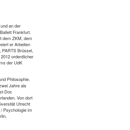
 und an der
allett Frankfurt.
 mit dem ZKM, dem
iert er Arbeiten
on, PARTS Brüssel,
 2012 ordentlicher
rums der UdK
und Philosophie.
zwei Jahre als
ost-Doc
rlanden. Von dort
iversität Utrecht
 / Psychologie im
lin.