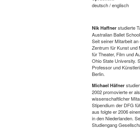
deutsch / englisch
Nik Haffner
studierte T
Australian Ballet Schoo
Seit seiner Mitarbeit 
Zentrum für Kunst und M
für Theater, Film und A
Ohio State University. 
Professor und Künstler
Berlin.
Michael Häfner
studier
2002 promovierte er al
wissenschaftlicher Mit
Stipendium der DFG führ
aus folgte er 2006 eine
in den Niederlanden. S
Studiengang Gesellscha