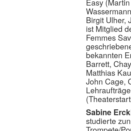
Easy (Martin
Wassermann),
Birgit Ulher
ist Mitglied
Femmes Savan
geschriebene
bekannten E
Barrett, Cha
Matthias Kau
John Cage, C
Lehraufträge
(Theaterstar
Sabine Erck
studierte zu
Trompete/Pop