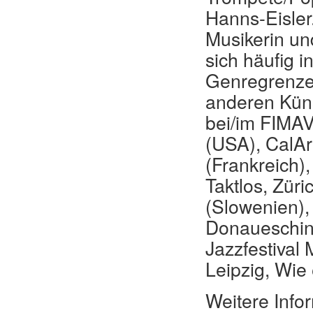
Hanns-Eisler.
Musikerin un
sich häufig 
Genregrenzen 
anderen Künst
bei/im FIMAV
(USA), CalAr
(Frankreich)
Taktlos, Zür
(Slowenien),
Donaueschin
Jazzfestival
Leipzig, Wie 
Weitere Info