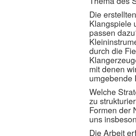
Thema des S
Die erstellt
Klangspiele 
passen dazu
Kleininstrum
durch die Fi
Klangerzeuge
mit denen wi
umgebende 
Welche Strate
zu strukturi
Formen der N
uns insbeson
Die Arbeit er