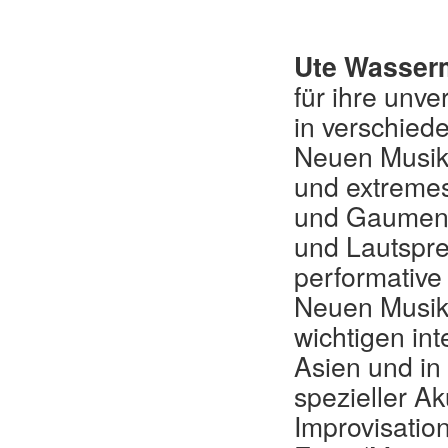
Ute Wasser
für ihre unv
in verschie
Neuen Musik 
und extremes
und Gaumenpf
und Lautspre
performative 
Neuen Musik 
wichtigen int
Asien und in
spezieller A
Improvisatio