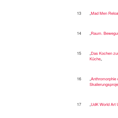
13
„
Mad Men Relo
14
„
Raum. Bewegun
15
„
Das Kochen zum
Küche
„
16
„
Anthromorphie d
Skalierungsproje
17
„
UdK World Art 