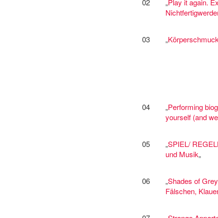
02
„
Play it again. 
Nichtfertigwerde
03
„
Körperschmuck
04
„
Performing biog
yourself (and we
05
„
SPIEL/ REGELN-
und Musik
„
06
„
Shades of Grey
Fälschen, Klaue
07
„
Strange Appart