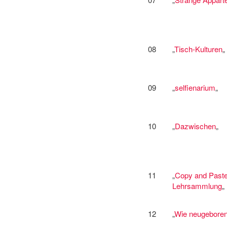
08
„
Tisch-Kulturen
„
09
„
selfienarium
„
10
„
Dazwischen
„
11
„
Copy and Paste
Lehrsammlung
„
12
„
Wie neugeboren 